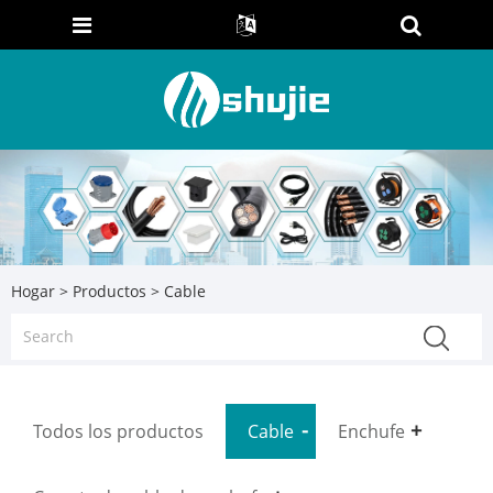
Hogar
>
Productos
> Cable
Todos los productos
Cable
Enchufe