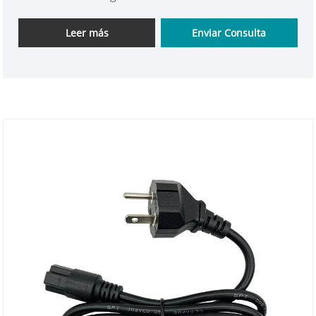
diseñado específicamente para diversos entornos
interiores y exteriores suaves y hostiles y es
Leer más
Enviar Consulta
adecuado para las necesidades de transmisión de
energía de diversos equipos eléctricos en el
mercado estadounidense. Confiando en nuestras
capacidades de producción profesional, seguimos
estrictamente los estándares de seguridad
norteamericanos relevantes en investigación y
producción, utilizando conductores de alta calidad y
materiales termoplásticos de alta calidad. La mano
de obra es sólida y la estructura es estable.