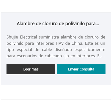
Alambre de cloruro de polivinilo para
interiores HVV
Shujie Electrical suministra alambre de cloruro de
polivinilo para interiores HVV de China. Este es un
tipo especial de cable diseñado específicamente
para escenarios de cableado fijo en interiores. Está
totalmente diseñado y producido de acuerdo con
las normas de seguridad eléctrica para interiores y
Leer más
Enviar Consulta
solo es adecuado para ambientes interiores. Es un
componente central de los modernos sistemas
seguros de cableado interior de edificios.