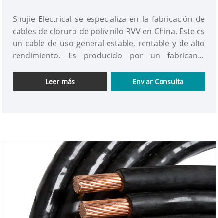
Shujie Electrical se especializa en la fabricación de
cables de cloruro de polivinilo RVV en China. Este es
un cable de uso general estable, rentable y de alto
rendimiento. Es producido por un fabricante
profesional de cables de PVC y cuenta con
conductores de cobre electrolítico de alta calidad
Leer más
Enviar Consulta
combinados con capas aislantes de cloruro de
polivinilo (PVC) de primera calidad. Los materiales
son sólidos y la mano de obra es meticulosa.
Contamos con equipos de producción avanzados y
un estricto control de calidad. Cada cable se somete
a múltiples pruebas para garantizar un rendimiento
eléctrico estable y un uso seguro.