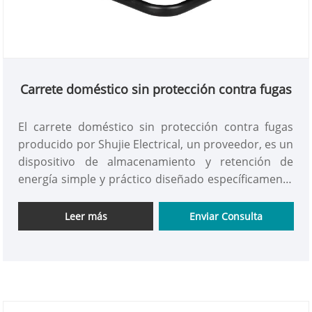
Carrete doméstico sin protección contra fugas
El carrete doméstico sin protección contra fugas
producido por Shujie Electrical, un proveedor, es un
dispositivo de almacenamiento y retención de
energía simple y práctico diseñado específicamente
para el uso diario de energía en el hogar. A
diferencia de los modelos complejos con protección
Leer más
Enviar Consulta
contra fugas, se centra más en las necesidades
básicas de almacenamiento de cables y retención
de energía en escenarios domésticos. Presenta un
diseño de cuerpo compacto y minimalista, y todo el
cuerpo está hecho de materiales aislantes