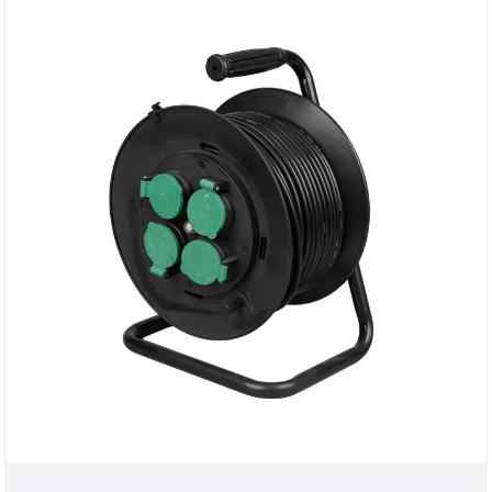
amigables para uso doméstico. Tiene un tacto
suave y delicado, ocupa poco espacio cuando se
coloca y está equipado con una estructura de
enrollado de cable suave, los cables se pueden
estirar libremente y almacenar de forma ordenada,
eliminando la necesidad de preocuparse por cables
desordenados.