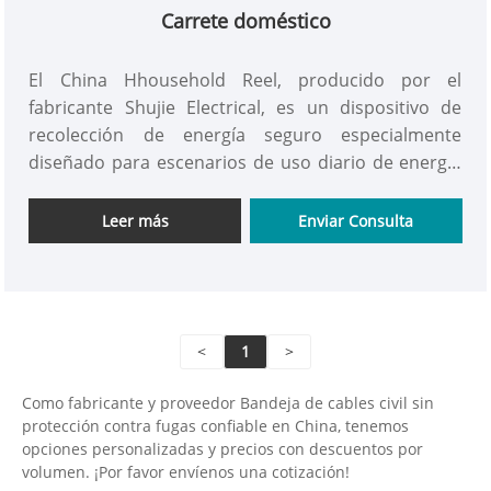
Carrete doméstico
El China Hhousehold Reel, producido por el
fabricante Shujie Electrical, es un dispositivo de
recolección de energía seguro especialmente
diseñado para escenarios de uso diario de energía
en el hogar. Se diferencia de los productos de
bobina habituales y de los modelos industriales. Sus
Leer más
Enviar Consulta
principales puntos de venta son "una adaptación
segura para uso doméstico y un almacenamiento
cómodo y sin desorden". Elimina diseños complejos
y adopta una forma de cuerpo simple y compacta,
<
1
>
que no ocupa espacio en el hogar. Está equipado
con cables extensibles flexibles y múltiples enchufes
Como fabricante y proveedor Bandeja de cables civil sin
universales. Puede resolver el problema del rango
protección contra fugas confiable en China, tenemos
limitado de recolección de energía en el hogar y
opciones personalizadas y precios con descuentos por
garantizar la seguridad del uso de energía en el
volumen. ¡Por favor envíenos una cotización!
hogar al tener un dispositivo de protección contra