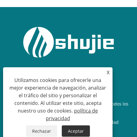
fugas incorporado.
X
+86-574-63440033
Utilizamos cookies para ofrecerle una
mejor experiencia de navegación, analizar
sales.shujie@163.com
el tráfico del sitio y personalizar el
contenido. Al utilizar este sitio, acepta
Copyright © 2026 Cixi Shujie Electric Co., Limited Todos los
nuestro uso de cookies.
política de
derechos reservados.
privacidad
Links
Sitemap
RSS
XML
política de privacidad
Rechazar
Aceptar