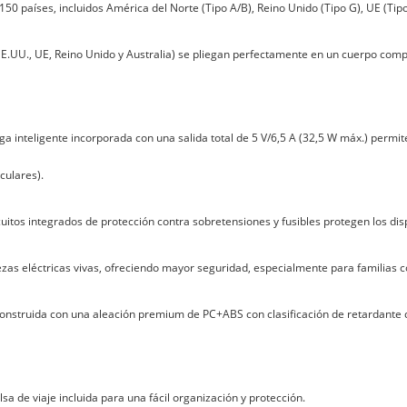
0 países, incluidos América del Norte (Tipo A/B), Reino Unido (Tipo G), UE (Tipo C
E.UU., UE, Reino Unido y Australia) se pliegan perfectamente en un cuerpo compa
ga inteligente incorporada con una salida total de 5 V/6,5 A (32,5 W máx.) permit
culares).
cuitos integrados de protección contra sobretensiones y fusibles protegen los dis
iezas eléctricas vivas, ofreciendo mayor seguridad, especialmente para familias c
onstruida con una aleación premium de PC+ABS con clasificación de retardante d
sa de viaje incluida para una fácil organización y protección.