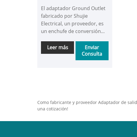
tierra
El adaptador Ground Outlet
fabricado por Shujie
Electrical, un proveedor, es
un enchufe de conversión
universal que se centra en
una conexión a tierra segura
Leer más
Enviar
Consulta
y una compatibilidad flexible.
Está diseñado
específicamente para
abordar los problemas de
especificaciones de enchufes
incompatibles y la falta de
protección de conexión a
Como fabricante y proveedor Adaptador de salid
tierra para dispositivos,
una cotización!
equilibrando practicidad y
seguridad. Este enchufe se
fabrica mediante un proceso