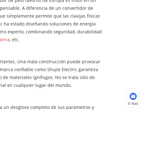
dor de pelo favorito de Europa es inútil en un
pensable. A diferencia de un convertidor de
que simplemente permite que las clavijas físicas
ic ha estado diseñando soluciones de energía
jero experto, combinando seguridad, durabilidad
ierra
, etc.
ortantes. Una mala construcción puede provocar
 marca confiable como Shujie Electric garantiza
de materiales ignífugos. No se trata sólo de
onal en cualquier lugar del mundo.
E-Mail
tra un desglose completo de sus parámetros y