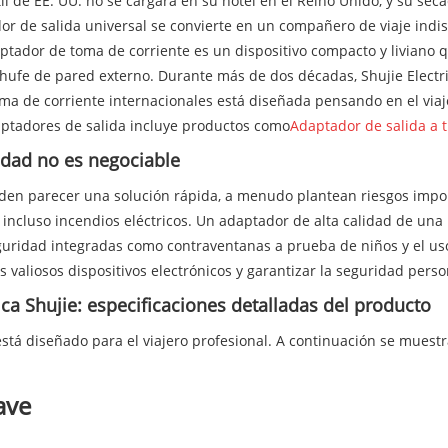
 de EE. UU. no se cargará en su hotel en el Reino Unido, y su seca
r de salida universal se convierte en un compañero de viaje indis
daptador de toma de corriente es un dispositivo compacto y liviano 
chufe de pared externo. Durante más de dos décadas, Shujie Electr
ma de corriente internacionales está diseñada pensando en el via
aptadores de salida incluye productos como
Adaptador de salida a t
idad no es negociable
eden parecer una solución rápida, a menudo plantean riesgos imp
 incluso incendios eléctricos. Un adaptador de alta calidad de una
guridad integradas como contraventanas a prueba de niños y el uso 
s valiosos dispositivos electrónicos y garantizar la seguridad pers
ca Shujie: especificaciones detalladas del producto
está diseñado para el viajero profesional. A continuación se mues
ave