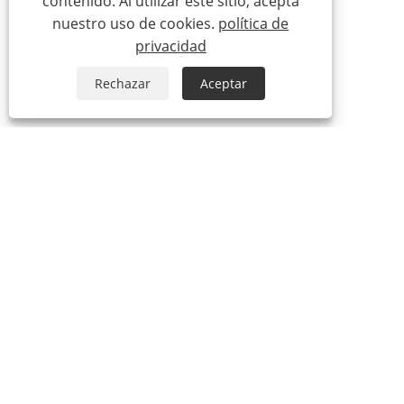
contenido. Al utilizar este sitio, acepta
nuestro uso de cookies.
política de
privacidad
Rechazar
Aceptar
+86-574-63440033
sales.shujie@163.com