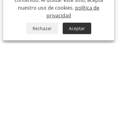
contenido. Al utilizar este sitio, acepta
nuestro uso de cookies.
política de
privacidad
Rechazar
Aceptar
+86-574-63440033
sales.shujie@163.com